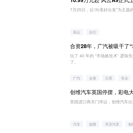
7月25日，以“向美好出发”为主
风云
出行
合资28年，广汽被吸干了“
玩了 40 年的 “市场换技术”
了。
广汽
合资
日系
车企
创维汽车英国停摆，彩电大
英国进口商关门停运，创维汽车出
汽车
创维
开沃汽车
创