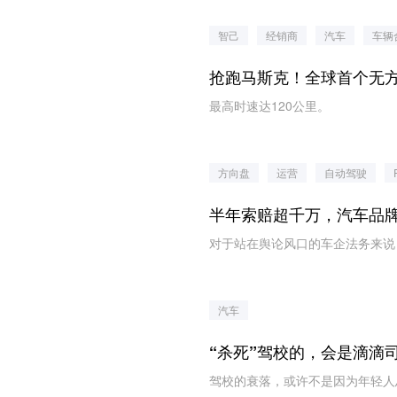
智己
经销商
汽车
车辆
抢跑马斯克！全球首个无方向
最高时速达120公里。
方向盘
运营
自动驾驶
半年索赔超千万，汽车品
对于站在舆论风口的车企法务来说
汽车
“杀死”驾校的，会是滴滴
驾校的衰落，或许不是因为年轻人