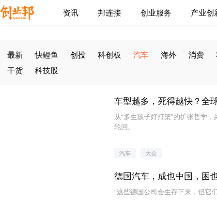
资讯
邦连接
创业服务
产业创
最新
快鲤鱼
创投
科创板
汽车
海外
消费
干货
科技股
车型越多，死得越快？全
从“多生孩子好打架”的扩张哲学，
轮回。
汽车
大众
德国汽车，成也中国，困
“这些德国公司会生存下来，但它