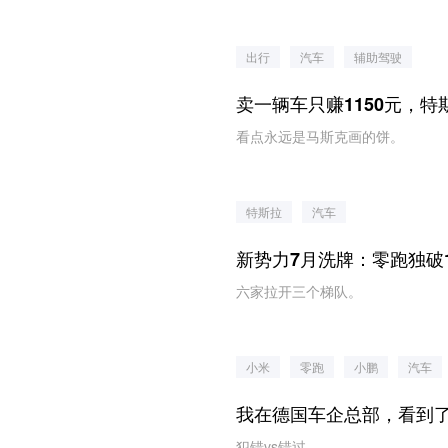
出行
汽车
辅助驾驶
卖一辆车只赚1150元，
看点永远是马斯克画的饼。
特斯拉
汽车
新势力7月洗牌：零跑独破1
六家拉开三个梯队。
小米
零跑
小鹏
汽车
我在德国车企总部，看到
犯错vs错过