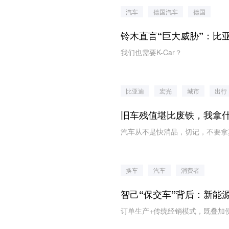
汽车
德国汽车
德国
铃木直言“巨大威胁”：比亚
我们也需要K-Car？
比亚迪
宏光
城市
出行
旧车残值堪比废铁，我拿
汽车从不是快消品，切记，不要拿
换车
汽车
消费者
智己“保交车”背后：新能
订单生产+传统经销模式，既叠加