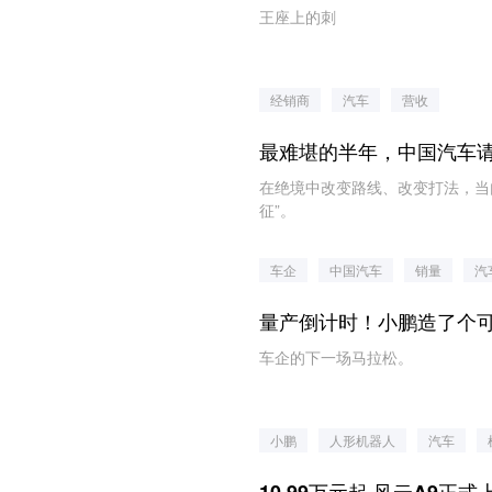
王座上的刺
经销商
汽车
营收
最难堪的半年，中国汽车
在绝境中改变路线、改变打法，当
征”。
车企
中国汽车
销量
汽
量产倒计时！小鹏造了个
车企的下一场马拉松。
小鹏
人形机器人
汽车